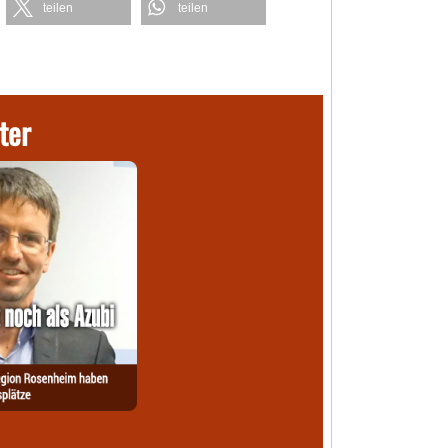
teilen
teilen
ter