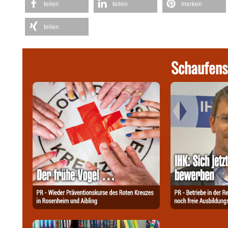
teilen
teilen
merken
teilen
Schaufens