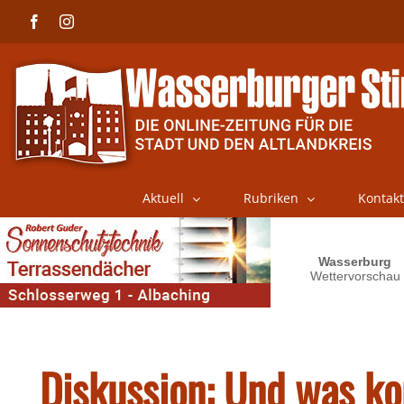
Skip
Facebook
Instagram
to
content
Aktuell
Rubriken
Kontakt
Diskussion: Und was 