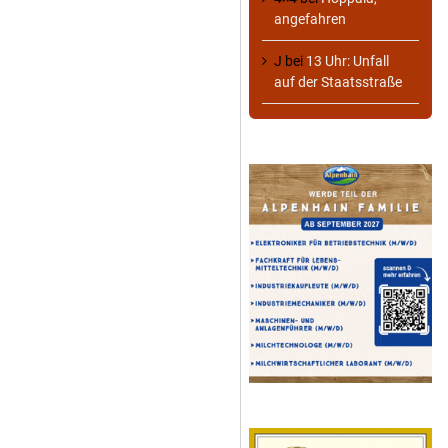
angefahren
J
bei
13 Uhr: Unfall
auf der Staatsstraße