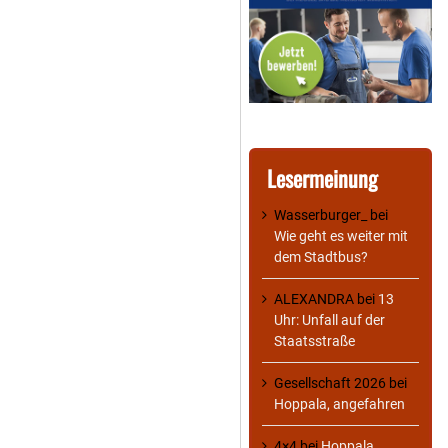
Lesermeinung
Wasserburger_
bei
Wie geht es weiter mit
dem Stadtbus?
ALEXANDRA
bei
13
Uhr: Unfall auf der
Staatsstraße
Gesellschaft 2026
bei
Hoppala, angefahren
4×4
bei
Hoppala,