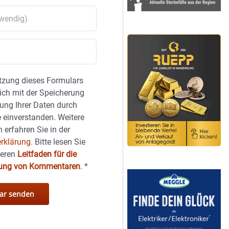
tzung dieses Formulars
sich mit der Speicherung
ung Ihrer Daten durch
 einverstanden. Weitere
 erfahren Sie in der
rklärung.
Bitte lesen Sie
seren
Leitfaden für die
hung von Kommentaren
.
*