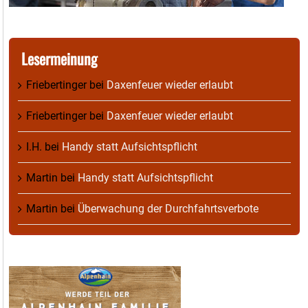
Lesermeinung
Friebertinger
bei
Daxenfeuer wieder erlaubt
Friebertinger
bei
Daxenfeuer wieder erlaubt
I.H.
bei
Handy statt Aufsichtspflicht
Martin
bei
Handy statt Aufsichtspflicht
Martin
bei
Überwachung der Durchfahrtsverbote