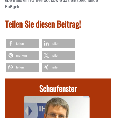
ebenfalls ein Fahrverbot sowie das entsprechende
Bußgeld .
Teilen Sie diesen Beitrag!
teilen
teilen
merken
teilen
teilen
teilen
Schaufenster