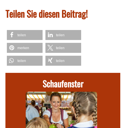
Teilen Sie diesen Beitrag!
teilen
teilen
merken
teilen
teilen
teilen
Schaufenster