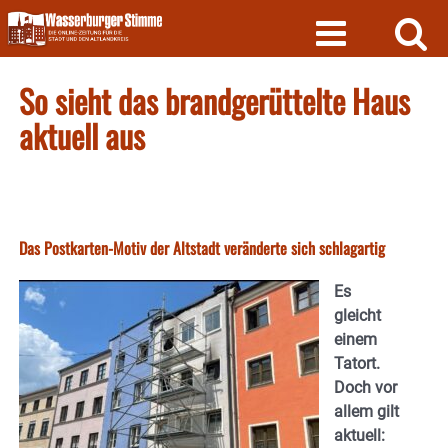
Skip
to
content
So sieht das brandgerüttelte Haus
aktuell aus
Das Postkarten-Motiv der Altstadt veränderte sich schlagartig
Es
gleicht
einem
Tatort.
Doch vor
allem gilt
aktuell: