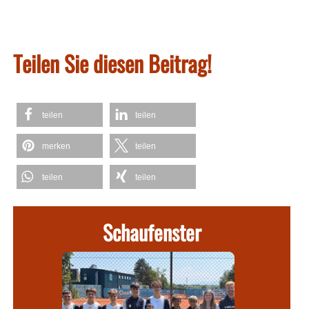
Teilen Sie diesen Beitrag!
teilen
teilen
merken
teilen
teilen
teilen
Schaufenster