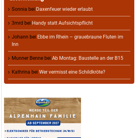
Sonnia
bei
Daxenfeuer wieder erlaubt
3mrd
bei
Handy statt Aufsichtspflicht
Johann
bei
Ebbe im Rhein – grauebraune Fluten im
Inn
Munner Benne
bei
Ab Montag: Baustelle an der B15
Kathrina
bei
Wer vermisst eine Schildkröte?