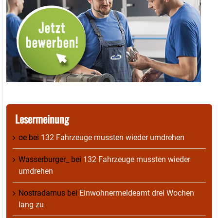
Lesermeinung
oe
bei
132 Fahrzeuge mussten wieder umdrehen
Wasserburger_
bei
132 Fahrzeuge mussten wieder
umdrehen
Nostradamus
bei
Einwohnermeldeamt drei Wochen
lang zu