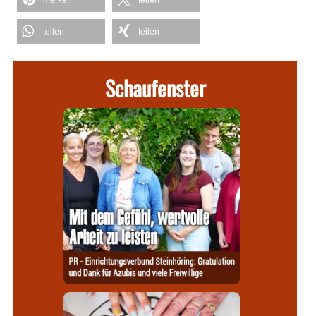
merken
teilen
teilen
teilen
Schaufenster