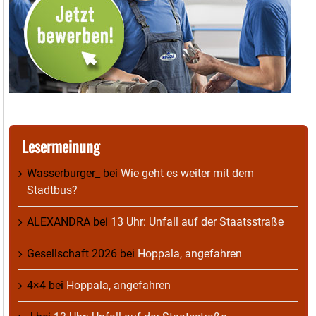
Lesermeinung
Wasserburger_
bei
Wie geht es weiter mit dem
Stadtbus?
ALEXANDRA
bei
13 Uhr: Unfall auf der Staatsstraße
Gesellschaft 2026
bei
Hoppala, angefahren
4×4
bei
Hoppala, angefahren