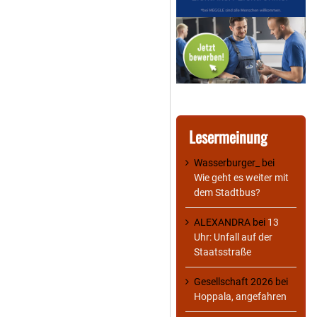
Lesermeinung
Wasserburger_
bei
Wie geht es weiter mit
dem Stadtbus?
ALEXANDRA
bei
13
Uhr: Unfall auf der
Staatsstraße
Gesellschaft 2026
bei
Hoppala, angefahren