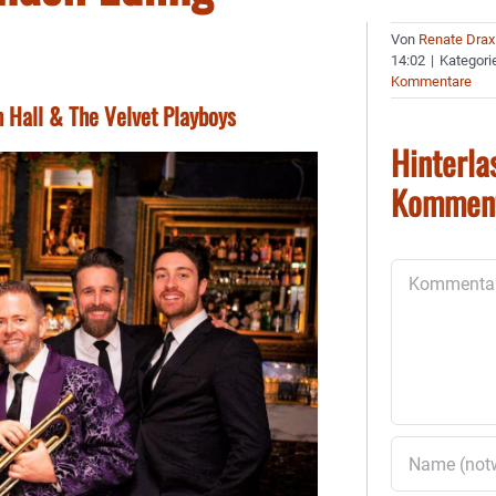
Von
Renate Drax
14:02
|
Kategori
Kommentare
 Hall & The Velvet Playboys
Hinterla
Kommen
Kommentar