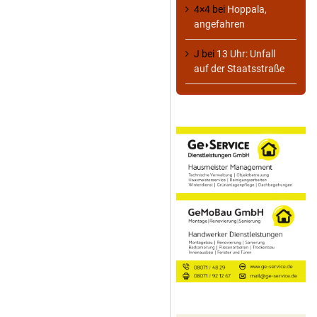
4×4
bei
Hoppala,
angefahren
J
bei
13 Uhr: Unfall
auf der Staatsstraße