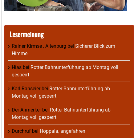
Lesermeinung
Rainer Kirmse , Altenburg
bei
Sicherer Blick zum
Himmel
Hias
bei
Rotter Bahnunterführung ab Montag voll
gesperrt
Karl Ranseier
bei
Rotter Bahnunterführung ab
Montag voll gesperrt
Der Anmerker
bei
Rotter Bahnunterführung ab
Montag voll gesperrt
Durchruf
bei
Hoppala, angefahren