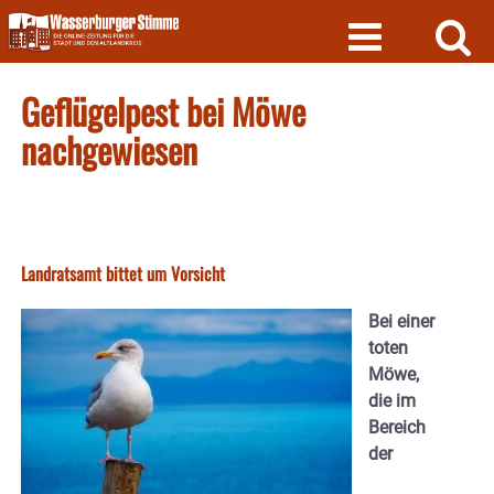
Skip
to
content
Geflügelpest bei Möwe
nachgewiesen
Landratsamt bittet um Vorsicht
Bei einer
toten
Möwe,
die im
Bereich
der