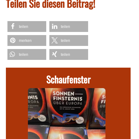
Teilen Sie diesen Beitrag!
teilen
teilen
merken
teilen
teilen
teilen
Schaufenster