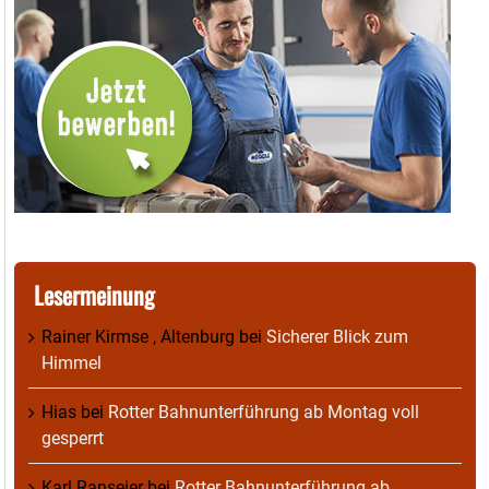
Lesermeinung
Rainer Kirmse , Altenburg
bei
Sicherer Blick zum
Himmel
Hias
bei
Rotter Bahnunterführung ab Montag voll
gesperrt
Karl Ranseier
bei
Rotter Bahnunterführung ab