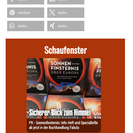
merken
teilen
teilen
teilen
Schaufenster