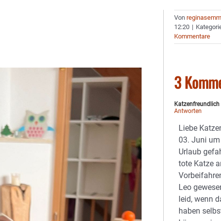
Von
reginasemm
12:20
|
Kategori
Kommentare
3 Komme
Katzenfreundlich
Antworten
Liebe Katzen
03. Juni um 
Urlaub gefa
tote Katze a
Vorbeifahre
Leo gewesen
leid, wenn d
haben selbs