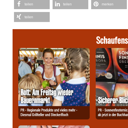
teilen
teilen
merken
teilen
Schaufens