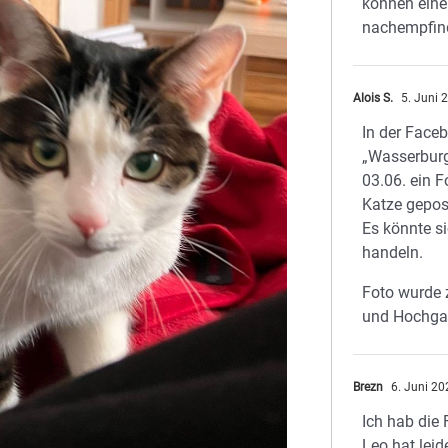
können eine
nachempfin
Alois S.
5. Juni 
In der Face
„Wasserbur
03.06. ein F
Katze gepos
Es könnte s
handeln.
Foto wurde 
und Hochga
Brezn
6. Juni 20
Ich hab die 
Leo hat leid