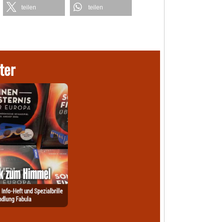
teilen
teilen
ter