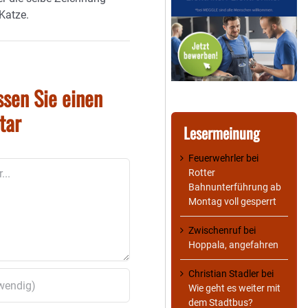
 Katze.
ssen Sie einen
tar
Lesermeinung
Feuerwehrler
bei
Rotter
Bahnunterführung ab
Montag voll gesperrt
Zwischenruf
bei
Hoppala, angefahren
Christian Stadler
bei
Wie geht es weiter mit
dem Stadtbus?