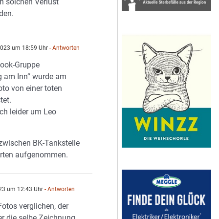
n solchen Verlust
den.
2023 um 18:59 Uhr
- Antworten
book-Gruppe
g am Inn“ wurde am
oto von einer toten
tet.
ich leider um Leo
zwischen BK-Tankstelle
rten aufgenommen.
23 um 12:43 Uhr
- Antworten
Fotos verglichen, der
er die selbe Zeichnung