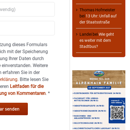
Thomas Hofmeister
bei
13 Uhr: Unfall auf
der Staatsstraße
Landei
bei
Wie geht
es weiter mit dem
tzung dieses Formulars
Stadtbus?
sich mit der Speicherung
ung Ihrer Daten durch
 einverstanden. Weitere
 erfahren Sie in der
rklärung.
Bitte lesen Sie
seren
Leitfaden für die
hung von Kommentaren
.
*