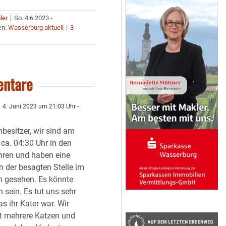
ler
|
So. 4.6.2023 -
en:
Wasserburg aktuell
|
3
ntare
4. Juni 2023 um 21:03 Uhr
-
besitzer, wir sind am
ca. 04:30 Uhr in den
hren und haben eine
n der besagten Stelle im
n gesehen. Es könnte
 sein. Es tut uns sehr
as ihr Kater war. Wir
t mehrere Katzen und