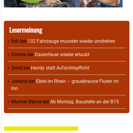
Lesermeinung
fish
bei
132 Fahrzeuge mussten wieder umdrehen
Sonnia
bei
Daxenfeuer wieder erlaubt
3mrd
bei
Handy statt Aufsichtspflicht
Johann
bei
Ebbe im Rhein – grauebraune Fluten im
Inn
Munner Benne
bei
Ab Montag: Baustelle an der B15