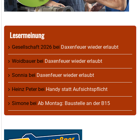
Lesermeinung
Gesellschaft 2026
bei
Daxenfeuer wieder erlaubt
Woidbauer
bei
Daxenfeuer wieder erlaubt
Sonnia
bei
Daxenfeuer wieder erlaubt
Heinz Peter
bei
Handy statt Aufsichtspflicht
Simone
bei
Ab Montag: Baustelle an der B15