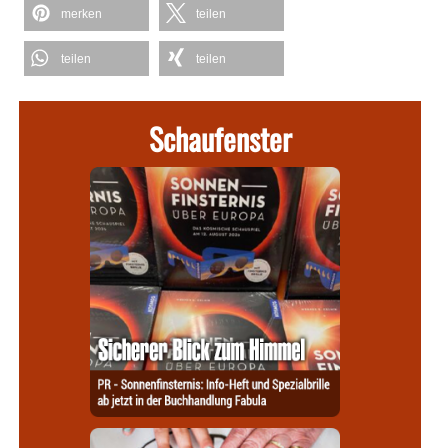
merken
teilen
teilen
teilen
Schaufenster