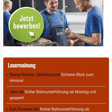
Lesermeinung
Rainer Kirmse , Altenburg
bei
Sicherer Blick zum
Himmel
Hias
bei
Rotter Bahnunterführung ab Montag voll
gesperrt
Karl Ranseier
bei
Rotter Bahnunterführung ab