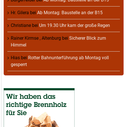
Hr. Gilera
bei
Ab Montag: Baustelle an der B15
Christiane
bei
Um 19.30 Uhr kam der große Regen
Rainer Kirmse , Altenburg
bei
Sicherer Blick zum
Himmel
Hias
bei
Rotter Bahnunterführung ab Montag voll
gesperrt