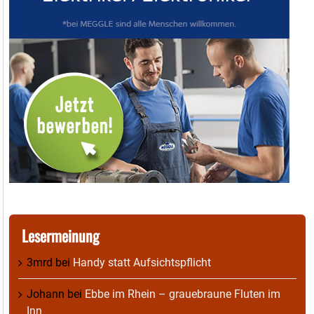
Lesermeinung
3mrd
bei
Handy statt Aufsichtspflicht
Johann
bei
Ebbe im Rhein – grauebraune Fluten im
Inn