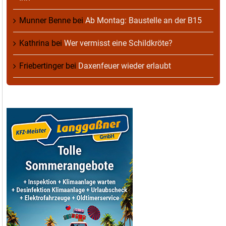
Munner Benne
bei
Ab Montag: Baustelle an der B15
Kathrina
bei
Wer vermisst eine Schildkröte?
Friebertinger
bei
Daxenfeuer wieder erlaubt