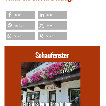
teilen
teilen
merken
teilen
teilen
teilen
Schaufenster