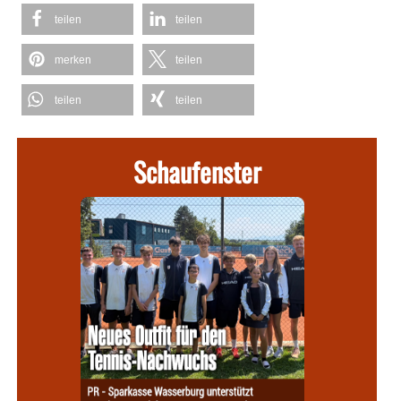
teilen
teilen
merken
teilen
teilen
teilen
Schaufenster