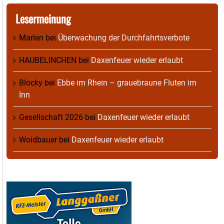
Lesermeinung
Marlen
bei
Überwachung der Durchfahrtsverbote
HAUBELINCHEN
bei
Daxenfeuer wieder erlaubt
Blocky
bei
Ebbe im Rhein – grauebraune Fluten im
Inn
Gesellschaft 2026
bei
Daxenfeuer wieder erlaubt
Woidbauer
bei
Daxenfeuer wieder erlaubt