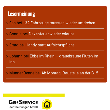
Lesermeinung
fish
bei
132 Fahrzeuge mussten wieder umdrehen
Sonnia
bei
Daxenfeuer wieder erlaubt
3mrd
bei
Handy statt Aufsichtspflicht
Johann
bei
Ebbe im Rhein – grauebraune Fluten im
Inn
Munner Benne
bei
Ab Montag: Baustelle an der B15