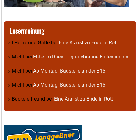
Lesermeinung
I.Heinz und Gatte
bei
Eine Ära ist zu Ende in Rott
Michl
bei
Ebbe im Rhein – grauebraune Fluten im Inn
Michl
bei
Ab Montag: Baustelle an der B15
Michl
bei
Ab Montag: Baustelle an der B15
Bäckereifreund
bei
Eine Ära ist zu Ende in Rott