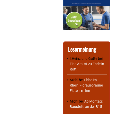
Lesermeinung
I.Heinz und Gatte
bei
Eine Ära ist zu Ende in
Rott
Michl
bei
Ebbe im
Rhein – grauebraune
Fluten im Inn
Michl
bei
Ab Montag:
Baustelle an der B15