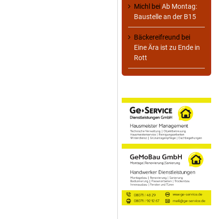
Michl
bei
Ab Montag:
Baustelle an der B15
Bäckereifreund
bei
Eine Ära ist zu Ende in
Rott