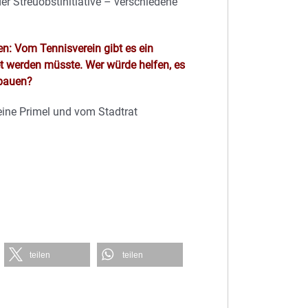
r Streuobstinitiative – verschiedene
n: Vom Tennisverein gibt es ein
et werden müsste. Wer würde helfen, es
 bauen?
eine Primel und vom Stadtrat
teilen
teilen