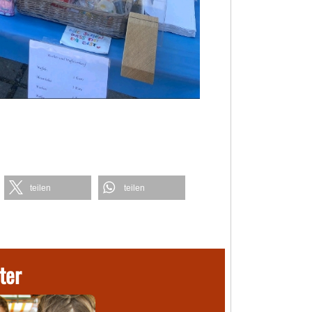
teilen
teilen
ter