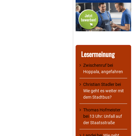
Lesermeinung
Zwischenruf
bei
Hoppala, angefahren
Christian Stadler
bei
Wie geht es weiter mit
dem Stadtbus?
Thomas Hofmeister
bei
13 Uhr: Unfall auf
der Staatsstraße
Landei
bei
Wie geht