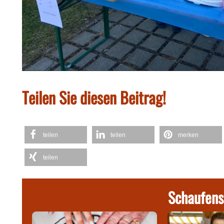
Teilen Sie diesen Beitrag!
teilen
teilen
merken
teilen
Schaufens