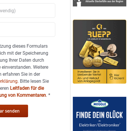
tzung dieses Formulars
sich mit der Speicherung
ung Ihrer Daten durch
 einverstanden. Weitere
 erfahren Sie in der
rklärung.
Bitte lesen Sie
seren
Leitfaden für die
hung von Kommentaren
.
*