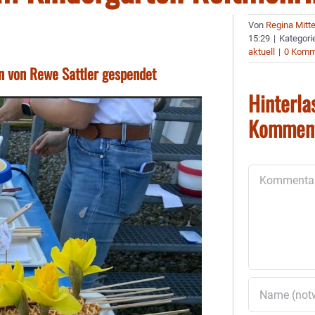
Von
Regina Mitt
15:29
|
Kategori
aktuell
|
0 Komm
en von Rewe Sattler gespendet
Hinterla
Kommen
Kommentar