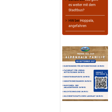
es weiter mit dem
Stadtbus?
HW
bei
Hoppala,
angefahren