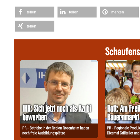
teilen
teilen
merken
teilen
Schaufens