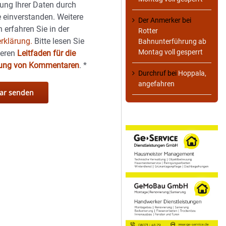
ung Ihrer Daten durch
 einverstanden. Weitere
Der Anmerker
bei
 erfahren Sie in der
Rotter
rklärung.
Bitte lesen Sie
Bahnunterführung ab
Montag voll gesperrt
seren
Leitfaden für die
hung von Kommentaren
.
*
Durchruf
bei
Hoppala,
angefahren