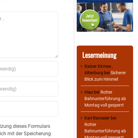
Lesermeinung
Rainer Kirmse ,
Altenburg
bei
Sicherer
Blick zum Himmel
Hias
bei
Rotter
Bahnunterführung ab
Montag voll gesperrt
Karl Ranseier
bei
Rotter
tzung dieses Formulars
Bahnunterführung ab
sich mit der Speicherung
Montag voll gesperrt