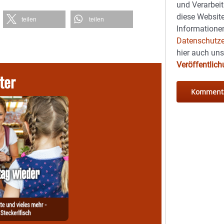
und Verarbeit
diese Website
teilen
teilen
Informationen
Datenschutze
hier auch un
Veröffentlic
ter