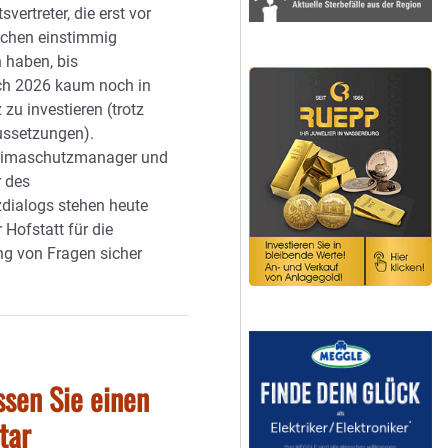
svertreter, die erst vor
chen einstimmig
 haben, bis
ich 2026 kaum noch in
zu investieren (trotz
ussetzungen).
Klimaschutzmanager und
r des
dialogs stehen heute
 Hofstatt für die
g von Fragen sicher
.
ssen Sie einen
tar