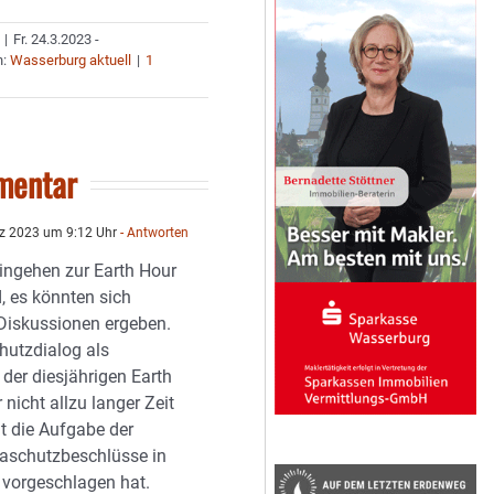
|
Fr. 24.3.2023 -
n:
Wasserburg aktuell
|
1
mentar
z 2023 um 9:12 Uhr
- Antworten
ingehen zur Earth Hour
, es könnten sich
iskussionen ergeben.
hutzdialog als
 der diesjährigen Earth
r nicht allzu langer Zeit
t die Aufgabe der
maschutzbeschlüsse in
vorgeschlagen hat.