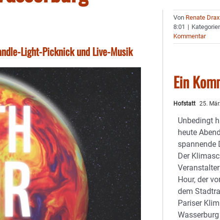
Von
Renate Drax
8:01
|
Kategorie
Kommentar
andle-Light-Picknick und Live-Musik
Ein Kom
Hofstatt
25. Mär
Unbedingt h
heute Abend
spannende D
Der Klimasc
Veranstalter
Hour, der vo
dem Stadtra
Pariser Kli
Wasserburg 