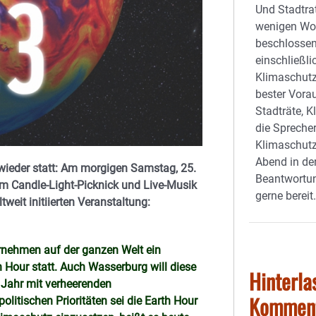
Und Stadtrat
wenigen Wo
beschlossen
einschließl
Klimaschutz 
bester Vora
Stadträte, 
die Spreche
Klimaschutz
Abend in der
 wieder statt: Am morgigen Samstag, 25.
Beantwortun
em Candle-Light-Picknick und Live-Musik
gerne bereit
weit initiierten Veranstaltung:
nehmen auf der ganzen Welt ein
 Hour statt. Auch Wasserburg will diese
Hinterla
 Jahr mit verheerenden
Kommen
olitischen Prioritäten sei die Earth Hour