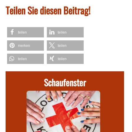
Teilen Sie diesen Beitrag!
teilen
teilen
merken
teilen
teilen
teilen
Schaufenster