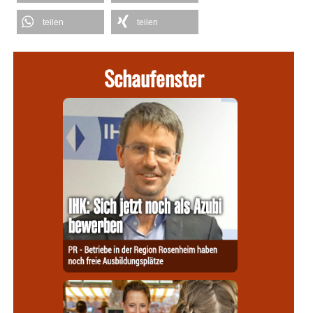
teilen
teilen
Schaufenster