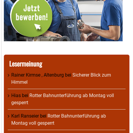
Lesermeinung
Rainer Kirmse , Altenburg
bei
Sicherer Blick zum
Himmel
Hias
bei
Rotter Bahnunterführung ab Montag voll
gesperrt
Karl Ranseier
bei
Rotter Bahnunterführung ab
Montag voll gesperrt