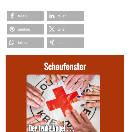
teilen
teilen
merken
teilen
teilen
teilen
Schaufenster