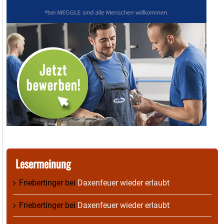
Lesermeinung
Friebertinger
bei
Daxenfeuer wieder erlaubt
Friebertinger
bei
Daxenfeuer wieder erlaubt