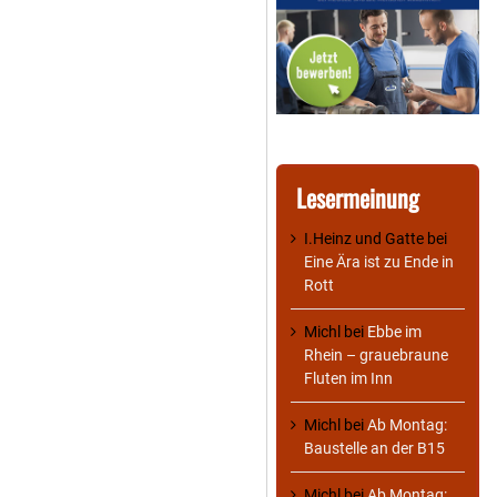
Lesermeinung
I.Heinz und Gatte
bei
Eine Ära ist zu Ende in
Rott
Michl
bei
Ebbe im
Rhein – grauebraune
Fluten im Inn
Michl
bei
Ab Montag:
Baustelle an der B15
Michl
bei
Ab Montag: