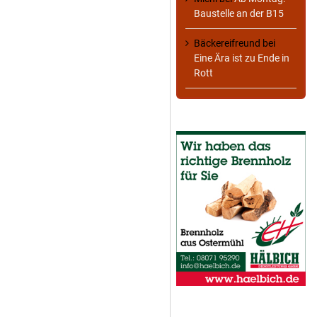
Baustelle an der B15
Bäckereifreund
bei
Eine Ära ist zu Ende in
Rott