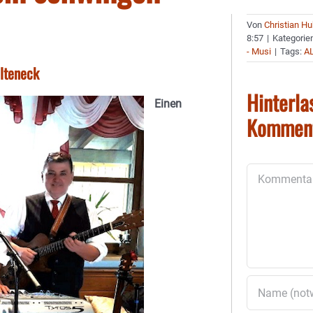
Von
Christian H
8:57
|
Kategorie
- Musi
|
Tags:
A
lteneck
Hinterla
Einen
Kommen
Kommentar