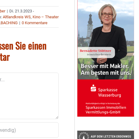
uber
|
Di. 21.3.2023 -
n:
Altlandkreis WS
,
Kino – Theater
LBACHING
|
0 Kommentare
ssen Sie einen
tar