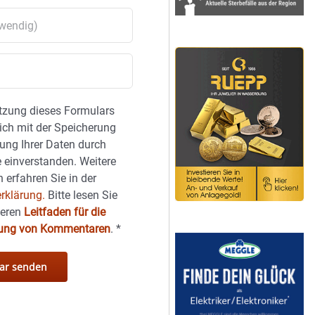
tzung dieses Formulars
sich mit der Speicherung
ung Ihrer Daten durch
 einverstanden. Weitere
 erfahren Sie in der
rklärung.
Bitte lesen Sie
seren
Leitfaden für die
hung von Kommentaren
.
*