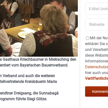
Mit der Nu
erklären Sie 
und Verarbeit
diese Website
des Gasthaus Kriechbaumer in Mietraching den
Informationen
entiert vom Bayerischen Bauernverband.
Datenschutze
hier auch un
en Verband und auch die weiteren
Veröffentlic
ellvertretende Kreisbäuerin Maria
endtner Dreigsang, die Sunnabagä
rogramm führte Siegi Götze.