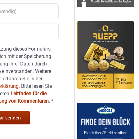
tzung dieses Formulars
sich mit der Speicherung
ung Ihrer Daten durch
 einverstanden. Weitere
 erfahren Sie in der
rklärung.
Bitte lesen Sie
seren
Leitfaden für die
hung von Kommentaren
.
*