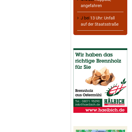
angefahren
J
bei
13 Uhr: Unfall
auf der Staatsstraße