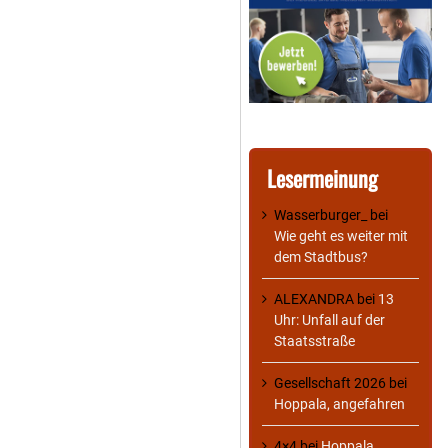
Lesermeinung
Wasserburger_
bei
Wie geht es weiter mit
dem Stadtbus?
ALEXANDRA
bei
13
Uhr: Unfall auf der
Staatsstraße
Gesellschaft 2026
bei
Hoppala, angefahren
4×4
bei
Hoppala,