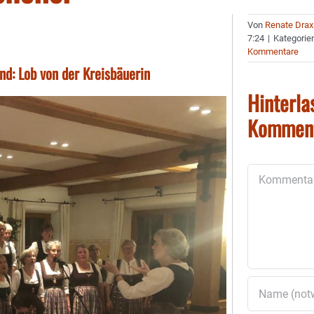
Von
Renate Drax
7:24
|
Kategorie
Kommentare
nd: Lob von der Kreisbäuerin
Hinterla
Kommen
Kommentar