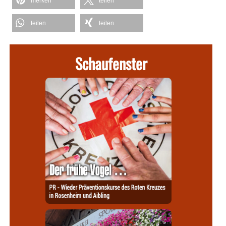
merken
teilen
teilen
teilen
Schaufenster