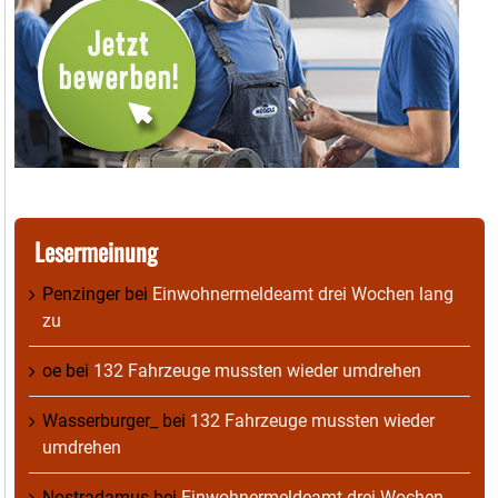
Lesermeinung
Penzinger
bei
Einwohnermeldeamt drei Wochen lang
zu
oe
bei
132 Fahrzeuge mussten wieder umdrehen
Wasserburger_
bei
132 Fahrzeuge mussten wieder
umdrehen
Nostradamus
bei
Einwohnermeldeamt drei Wochen