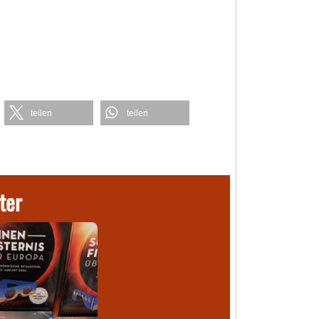
teilen
teilen
ter