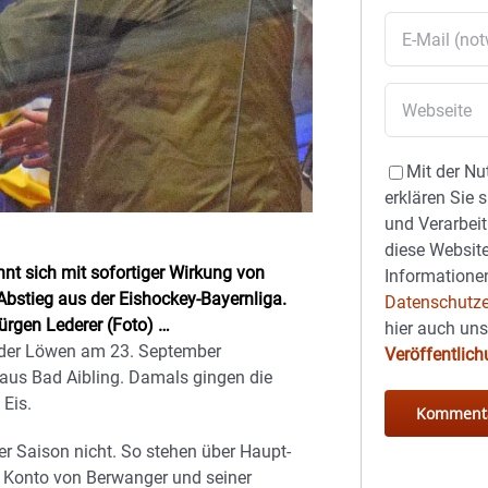
Mit der Nu
erklären Sie 
und Verarbeit
diese Website
nt sich mit sofortiger Wirkung von
Informationen
stieg aus der Eishockey-Bayernliga.
Datenschutze
ürgen Lederer (Foto) …
hier auch un
k der Löwen am 23. September
Veröffentlic
aus Bad Aibling. Damals gingen die
Eis.
der Saison nicht. So stehen über Haupt-
m Konto von Berwanger und seiner