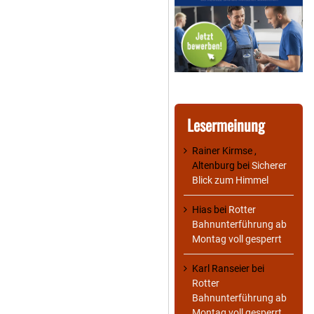
Lesermeinung
Rainer Kirmse ,
Altenburg
bei
Sicherer
Blick zum Himmel
Hias
bei
Rotter
Bahnunterführung ab
Montag voll gesperrt
Karl Ranseier
bei
Rotter
Bahnunterführung ab
Montag voll gesperrt