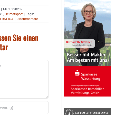
|
Mi. 1.3.2023 -
n:
.
,
Heimatsport
|
Tags:
YERNLIGA
|
0 Kommentare
ssen Sie einen
tar