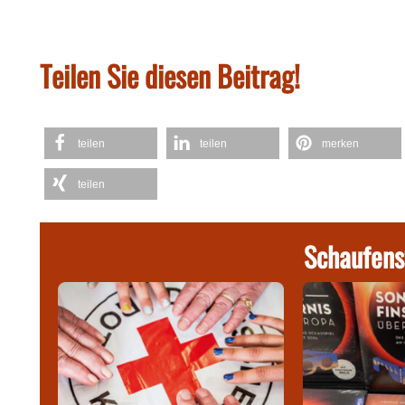
Teilen Sie diesen Beitrag!
teilen
teilen
merken
teilen
Schaufens