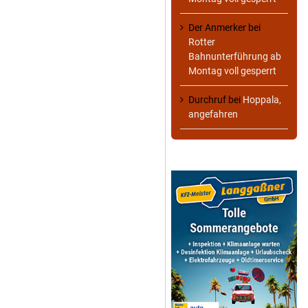
Der Anmerker
bei
Rotter
Bahnunterführung ab
Montag voll gesperrt
Durchruf
bei
Hoppala,
angefahren