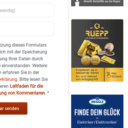
tzung dieses Formulars
sich mit der Speicherung
ung Ihrer Daten durch
 einverstanden. Weitere
 erfahren Sie in der
rklärung.
Bitte lesen Sie
seren
Leitfaden für die
hung von Kommentaren
.
*