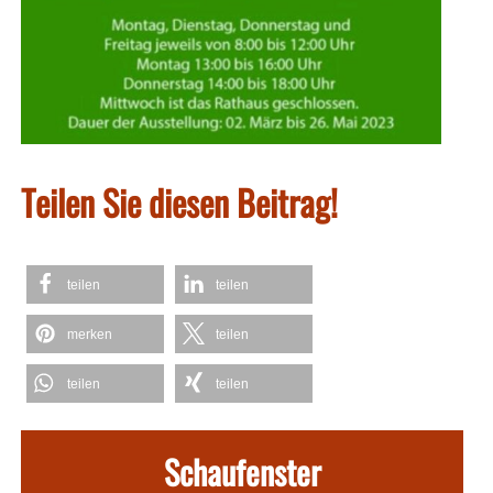
Teilen Sie diesen Beitrag!
teilen
teilen
merken
teilen
teilen
teilen
Schaufenster