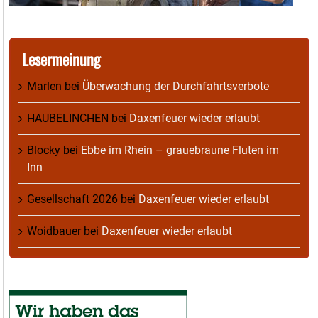
Lesermeinung
Marlen
bei
Überwachung der Durchfahrtsverbote
HAUBELINCHEN
bei
Daxenfeuer wieder erlaubt
Blocky
bei
Ebbe im Rhein – grauebraune Fluten im
Inn
Gesellschaft 2026
bei
Daxenfeuer wieder erlaubt
Woidbauer
bei
Daxenfeuer wieder erlaubt