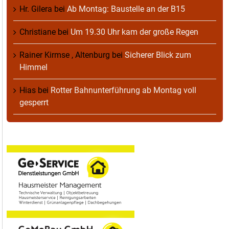
Hr. Gilera
bei
Ab Montag: Baustelle an der B15
Christiane
bei
Um 19.30 Uhr kam der große Regen
Rainer Kirmse , Altenburg
bei
Sicherer Blick zum
Himmel
Hias
bei
Rotter Bahnunterführung ab Montag voll
gesperrt