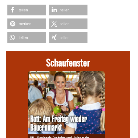
teilen
teilen
merken
teilen
teilen
teilen
Schaufenster