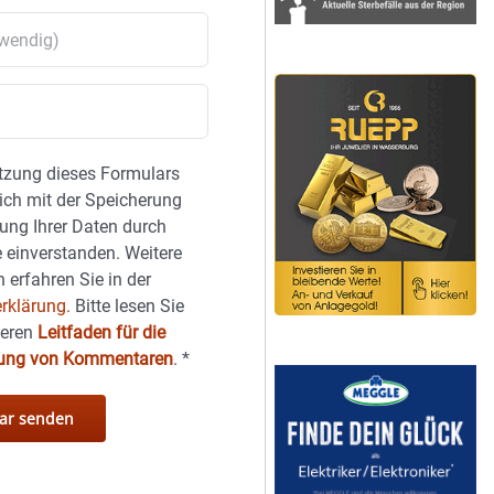
tzung dieses Formulars
sich mit der Speicherung
ung Ihrer Daten durch
 einverstanden. Weitere
 erfahren Sie in der
rklärung.
Bitte lesen Sie
seren
Leitfaden für die
hung von Kommentaren
.
*