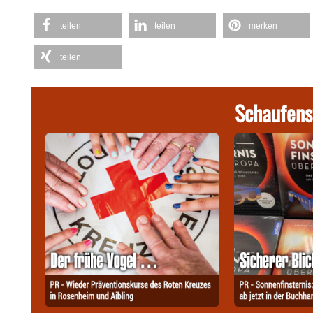
teilen
teilen
merken
teilen
Schaufens