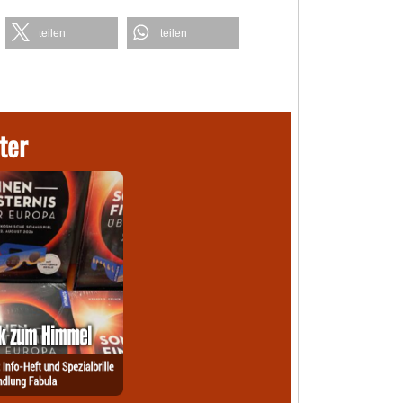
teilen
teilen
ter