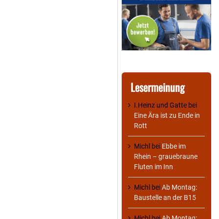
Lesermeinung
I.Heinz und Gatte
bei
Eine Ära ist zu Ende in
Rott
Michl
bei
Ebbe im
Rhein – grauebraune
Fluten im Inn
Michl
bei
Ab Montag:
Baustelle an der B15
Michl
bei
Ab Montag: