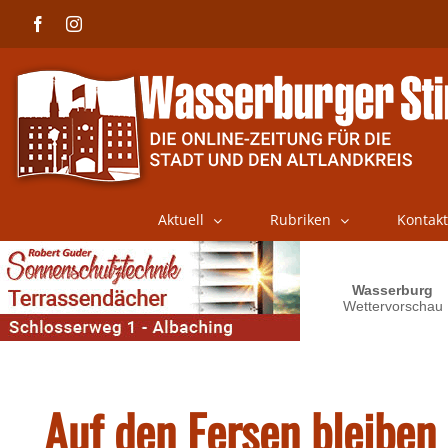
Skip
Facebook
Instagram
to
content
Aktuell
Rubriken
Kontakt
Auf den Fersen bleiben