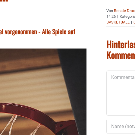
Von
Renate Drax
14:26
|
Kategori
BASKETBALL
|
l vorgenommen - Alle Spiele auf
Hinterla
Kommen
Kommentar