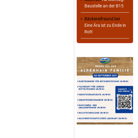
Baustelle an der B15
Bäckereifreund
bei
Eine Ära ist zu Ende in
Rott