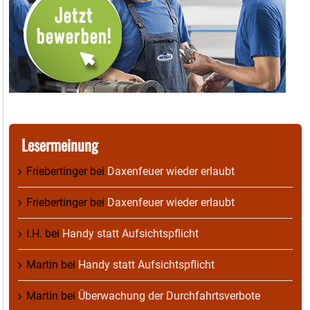
Lesermeinung
Friebertinger
bei
Daxenfeuer wieder erlaubt
Friebertinger
bei
Daxenfeuer wieder erlaubt
I.H.
bei
Handy statt Aufsichtspflicht
Martin
bei
Handy statt Aufsichtspflicht
Martin
bei
Überwachung der Durchfahrtsverbote