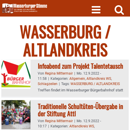
Skip
to
content
WASSERBURG /
ALTLANDKREIS
Infoabend zum Projekt Talentetausch
Von
Regina Mittermair
|
Mo. 12.9.2022 -
11:58
|
Kategorien:
Allgemein
,
Altlandkreis WS
,
Schlagzeilen
|
Tags:
WASSERBURG / ALTLANDKREIS
Treffen findet im Wasserburger Bürgerbahnhof statt
Traditionelle Schultüten-Übergabe in
der Stiftung Attl
Von
Regina Mittermair
|
Mo. 12.9.2022 -
10:17
|
Kategorien:
Altlandkreis WS
,