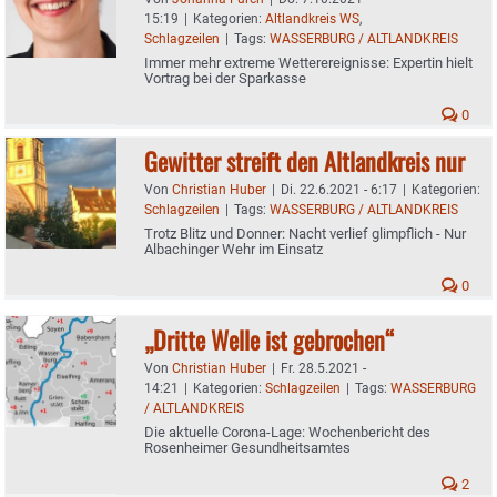
15:19
|
Kategorien:
Altlandkreis WS
,
Schlagzeilen
|
Tags:
WASSERBURG / ALTLANDKREIS
Immer mehr extreme Wetterereignisse: Expertin hielt
Vortrag bei der Sparkasse
0
Gewitter streift den Altlandkreis nur
Von
Christian Huber
|
Di. 22.6.2021 - 6:17
|
Kategorien:
Schlagzeilen
|
Tags:
WASSERBURG / ALTLANDKREIS
Trotz Blitz und Donner: Nacht verlief glimpflich - Nur
Albachinger Wehr im Einsatz
0
„Dritte Welle ist gebrochen“
Von
Christian Huber
|
Fr. 28.5.2021 -
14:21
|
Kategorien:
Schlagzeilen
|
Tags:
WASSERBURG
/ ALTLANDKREIS
Die aktuelle Corona-Lage: Wochenbericht des
Rosenheimer Gesundheitsamtes
2