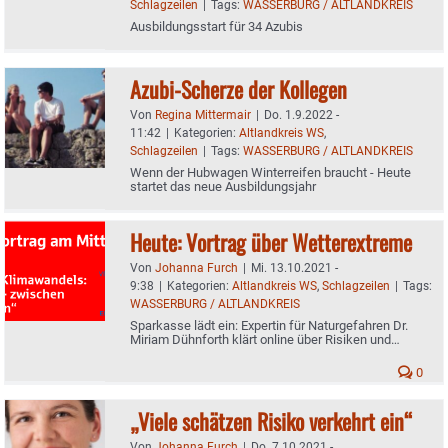
Schlagzeilen
|
Tags:
WASSERBURG / ALTLANDKREIS
Ausbildungsstart für 34 Azubis
Azubi-Scherze der Kollegen
Von
Regina Mittermair
|
Do. 1.9.2022 -
11:42
|
Kategorien:
Altlandkreis WS
,
Schlagzeilen
|
Tags:
WASSERBURG / ALTLANDKREIS
Wenn der Hubwagen Winterreifen braucht - Heute
startet das neue Ausbildungsjahr
Heute: Vortrag über Wetterextreme
Von
Johanna Furch
|
Mi. 13.10.2021 -
9:38
|
Kategorien:
Altlandkreis WS
,
Schlagzeilen
|
Tags:
WASSERBURG / ALTLANDKREIS
Sparkasse lädt ein: Expertin für Naturgefahren Dr.
Miriam Dühnforth klärt online über Risiken und
Vorbeugung auf
0
„Viele schätzen Risiko verkehrt ein“
Von
Johanna Furch
|
Do. 7.10.2021 -