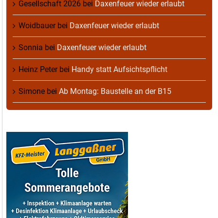
Gesellschaft 2026
bei
Daxenfeuer wieder erlaubt
Woidbauer
bei
Daxenfeuer wieder erlaubt
Sonnia
bei
Daxenfeuer wieder erlaubt
Heinz Peter
bei
Handy statt Aufsichtspflicht
Simone
bei
Ab Montag: Baustelle an der B15