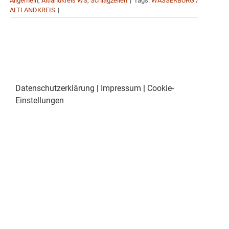
Allgemein
,
Altlandkreis WS
,
Schlagzeilen
|
Tags:
WASSERBURG /
ALTLANDKREIS
|
Datenschutzerklärung
|
Impressum
|
Cookie-
Einstellungen