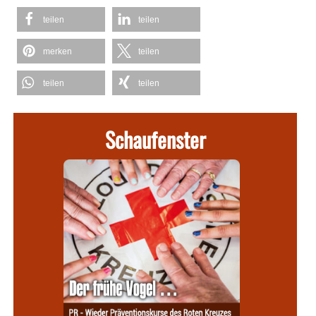
teilen
teilen
merken
teilen
teilen
teilen
Schaufenster