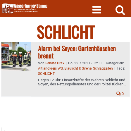
Skip
to
content
SCHLICHT
Alarm bei Soyen: Gartenhäuschen
brennt
Von
Renate Drax
|
Do. 22.7.2021 - 12:11
|
Kategorien:
Altlandkreis WS
,
Blaulicht & Sirene
,
Schlagzeilen
|
Tags:
SCHLICHT
Gegen 12 Uhr: Einsatzkräfte der Wehren Schlicht und
Soyen, des Rettungsdienstes und der Polizei rücken
aus
0