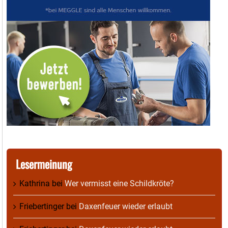
Lesermeinung
Kathrina
bei
Wer vermisst eine Schildkröte?
Friebertinger
bei
Daxenfeuer wieder erlaubt