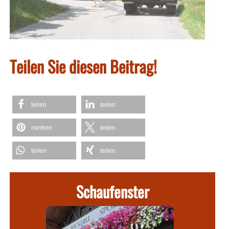
Teilen Sie diesen Beitrag!
teilen
teilen
merken
teilen
teilen
teilen
Schaufenster