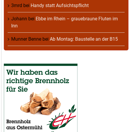
3mrd
bei
Handy statt Aufsichtspflicht
Johann
bei
Ebbe im Rhein – grauebraune Fluten im
Inn
Munner Benne
bei
Ab Montag: Baustelle an der B15