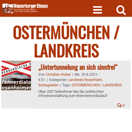
Skip
to
content
OSTERMÜNCHEN /
LANDKREIS
„Untertunnelung an sich sinnfrei“
Von
Christian Huber
|
Mo. 30.8.2021 -
6:51
|
Kategorien:
Landkreis Rosenheim
,
Schlagzeilen
|
Tags:
OSTERMÜNCHEN / LANDKREIS
Über 200 Teilnehmer bei der politischen
Infoveranstaltung zum Brennernordzulauf
0