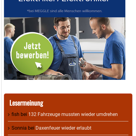
Lesermeinung
fish
bei
132 Fahrzeuge mussten wieder umdrehen
Sonnia
bei
Daxenfeuer wieder erlaubt