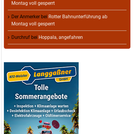
Montag voll gesperrt
Der Anmerker
bei
Rotter Bahnunterführung ab
Montag voll gesperrt
Durchruf
bei
Hoppala, angefahren