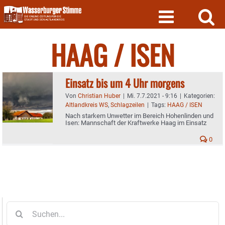
Skip
to
content
HAAG / ISEN
Einsatz bis um 4 Uhr morgens
Von
Christian Huber
|
Mi. 7.7.2021 - 9:16
|
Kategorien:
Altlandkreis WS
,
Schlagzeilen
|
Tags:
HAAG / ISEN
Nach starkem Unwetter im Bereich Hohenlinden und
Isen: Mannschaft der Kraftwerke Haag im Einsatz
0
Suche
nach: