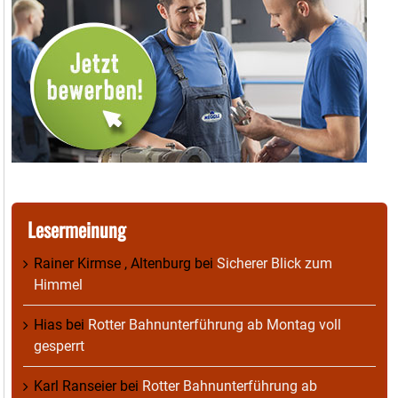
Lesermeinung
Rainer Kirmse , Altenburg
bei
Sicherer Blick zum
Himmel
Hias
bei
Rotter Bahnunterführung ab Montag voll
gesperrt
Karl Ranseier
bei
Rotter Bahnunterführung ab