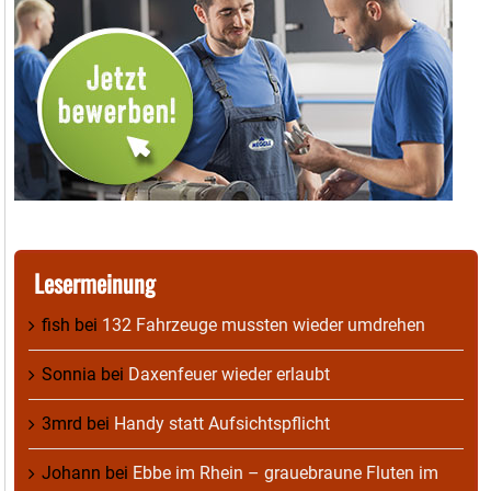
Lesermeinung
fish
bei
132 Fahrzeuge mussten wieder umdrehen
Sonnia
bei
Daxenfeuer wieder erlaubt
3mrd
bei
Handy statt Aufsichtspflicht
Johann
bei
Ebbe im Rhein – grauebraune Fluten im