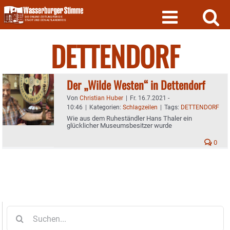
Skip
to
content
DETTENDORF
Der „Wilde Westen“ in Dettendorf
Von
Christian Huber
|
Fr. 16.7.2021 -
10:46
|
Kategorien:
Schlagzeilen
|
Tags:
DETTENDORF
Wie aus dem Ruheständler Hans Thaler ein
glücklicher Museumsbesitzer wurde
0
Suche
nach: