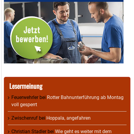
Lesermeinung
Feuerwehrler
bei
Rotter Bahnunterführung ab Montag
voll gesperrt
Zwischenruf
bei
Hoppala, angefahren
Christian Stadler
bei
Wie geht es weiter mit dem