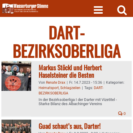
Skip
to
content
DART-
BEZIRKSOBERLIGA
Markus Stöckl und Herbert
Haselsteiner die Besten
Von
Renate Drax
|
Fr. 14.7.2023 - 15:36
|
Kategorien:
Heimatsport
,
Schlagzeilen
|
Tags:
DART-
BEZIRKSOBERLIGA
In der Bezirksoberliga I der Darter mit Vizetitel -
Starke Bilanz des Albachinger Vereins
0
Guad schaut’s aus, Darter!