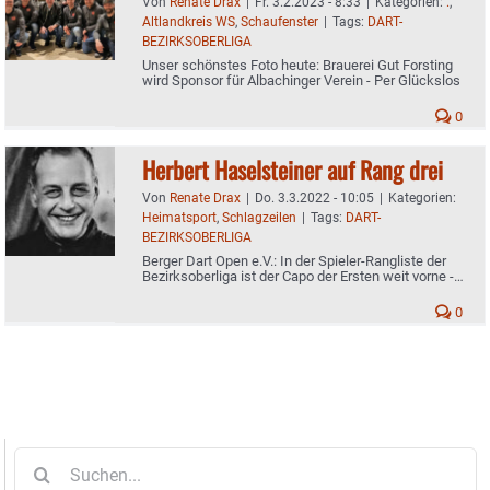
Von
Renate Drax
|
Fr. 3.2.2023 - 8:33
|
Kategorien:
.
,
Altlandkreis WS
,
Schaufenster
|
Tags:
DART-
BEZIRKSOBERLIGA
Unser schönstes Foto heute: Brauerei Gut Forsting
wird Sponsor für Albachinger Verein - Per Glückslos
0
Herbert Haselsteiner auf Rang drei
Von
Renate Drax
|
Do. 3.3.2022 - 10:05
|
Kategorien:
Heimatsport
,
Schlagzeilen
|
Tags:
DART-
BEZIRKSOBERLIGA
Berger Dart Open e.V.: In der Spieler-Rangliste der
Bezirksoberliga ist der Capo der Ersten weit vorne -
Liga-Zwischenbilanz von Team I und II
0
Suche
nach: