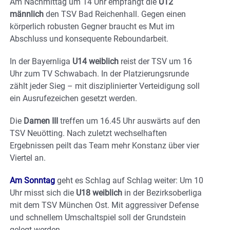
Am Nachmittag um 14 Uhr empfängt die
U12
männlich
den TSV Bad Reichenhall. Gegen einen
körperlich robusten Gegner braucht es Mut im
Abschluss und konsequente Reboundarbeit.
In der Bayernliga
U14 weiblich
reist der TSV um 16
Uhr zum TV Schwabach. In der Platzierungsrunde
zählt jeder Sieg – mit disziplinierter Verteidigung soll
ein Ausrufezeichen gesetzt werden.
Die
Damen III
treffen um 16.45 Uhr auswärts auf den
TSV Neuötting. Nach zuletzt wechselhaften
Ergebnissen peilt das Team mehr Konstanz über vier
Viertel an.
Am Sonntag
geht es Schlag auf Schlag weiter: Um 10
Uhr misst sich die
U18 weiblich
in der Bezirksoberliga
mit dem TSV München Ost. Mit aggressiver Defense
und schnellem Umschaltspiel soll der Grundstein
gelegt werden.