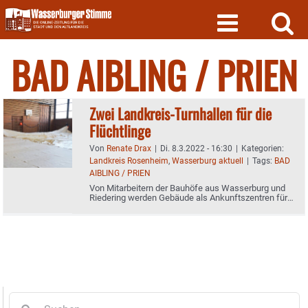
Skip
to
content
BAD AIBLING / PRIEN
Zwei Landkreis-Turnhallen für die
Flüchtlinge
Von
Renate Drax
|
Di. 8.3.2022 - 16:30
|
Kategorien:
Landkreis Rosenheim
,
Wasserburg aktuell
|
Tags:
BAD
AIBLING / PRIEN
Von Mitarbeitern der Bauhöfe aus Wasserburg und
Riedering werden Gebäude als Ankunftszentren für
die Menschen aus der Ukraine hergerichtet
Suche