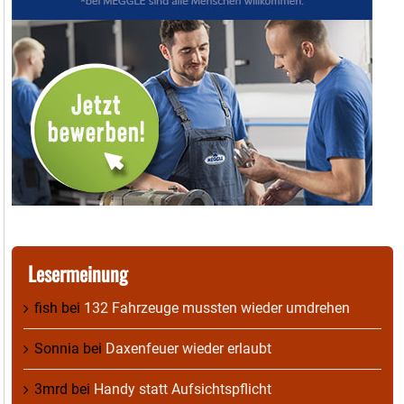
Lesermeinung
fish
bei
132 Fahrzeuge mussten wieder umdrehen
Sonnia
bei
Daxenfeuer wieder erlaubt
3mrd
bei
Handy statt Aufsichtspflicht