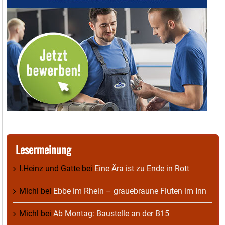
Lesermeinung
I.Heinz und Gatte
bei
Eine Ära ist zu Ende in Rott
Michl
bei
Ebbe im Rhein – grauebraune Fluten im Inn
Michl
bei
Ab Montag: Baustelle an der B15