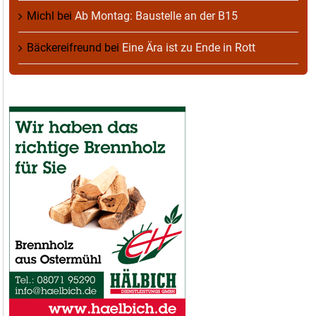
Michl
bei
Ab Montag: Baustelle an der B15
Bäckereifreund
bei
Eine Ära ist zu Ende in Rott