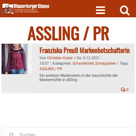
Skip
to
content
ASSLING / PR
Franziska Preuß Markenbotschafterin
Von
Christian Huber
|
Do. 9.12.2021 -
10:07
|
Kategorien:
Schaufenster
,
Schlagzeilen
|
Tags:
ASSLING / PR
Ein weiterer Meilenstein in der Geschichte der
Martermühle in Aßling
0
Suche