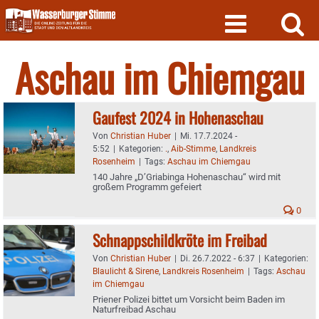
Skip
to
content
Aschau im Chiemgau
Gaufest 2024 in Hohenaschau
Von
Christian Huber
|
Mi. 17.7.2024 -
5:52
|
Kategorien:
.
,
Aib-Stimme
,
Landkreis
Rosenheim
|
Tags:
Aschau im Chiemgau
140 Jahre „D’Griabinga Hohenaschau“ wird mit
großem Programm gefeiert
0
Schnappschildkröte im Freibad
Von
Christian Huber
|
Di. 26.7.2022 - 6:37
|
Kategorien:
Blaulicht & Sirene
,
Landkreis Rosenheim
|
Tags:
Aschau
im Chiemgau
Priener Polizei bittet um Vorsicht beim Baden im
Naturfreibad Aschau