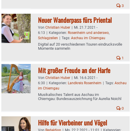
3
Neuer Wanderpass fürs Priental
Von
Christian Huber
|
Mi. 21.7.2021 -
6:13
|
Kategorien:
Rosenheim und anderswo
,
Schlagzeilen
|
Tags:
Aschau im Chiemgau
Digital auf 20 verschiedenen Touren eindrucksvolle
Momente sammeln
1
Mit großer Freude an der Harfe
Von
Christian Huber
|
Mi. 16.6.2021 -
6:30
|
Kategorien:
Landkreis Rosenheim
|
Tags:
Aschau
im Chiemgau
Musikalisches Talent aus Aschau im
Chiemgau: Bundesauszeichnung für Aurelia Noichl
0
Hilfe für Vierbeiner und Vögel
Von
Redaktion
|
Mo. 22.2.2021 - 11:01
|
Kategorien: