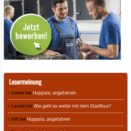
Lesermeinung
Heiner
bei
Hoppala, angefahren
Landei
bei
Wie geht es weiter mit dem Stadtbus?
HW
bei
Hoppala, angefahren