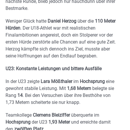
nächste Runde, blieb jedoch nur hauchdünn über ihrer
Bestmarke.
Weniger Glück hatte
Daniel Herzog
über die
110 Meter
Hürden
. Der U18-Athlet war mit realistischen
Finalambitionen angereist, doch ein Stolperer vor der
ersten Hürde zerstörte alle Chancen auf eine gute Zeit.
Herzog kämpfte sich dennoch ins Ziel, musste aber
seine Hoffnungen auf den Endlauf begraben.
U23: Konstante Leistungen und bittere Ausfälle
In der U23 zeigte
Lara Mößthaler
im
Hochsprung
eine
gewohnt stabile Leistung. Mit
1,68 Metern
belegte sie
Rang
14
. Bei den Versuchen über ihre Besthöhe von
1,73 Metern scheiterte sie nur knapp.
Teamkollege
Clemens Bleiziffer
überquerte im
Hochsprung
der U23
1,93 Meter
und erreichte damit
den
zwölften Platz
.