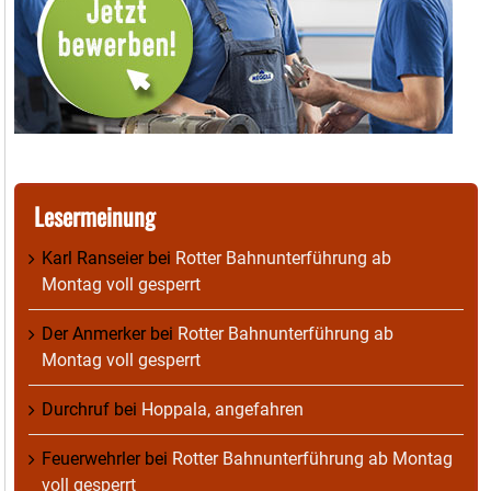
Lesermeinung
Karl Ranseier
bei
Rotter Bahnunterführung ab
Montag voll gesperrt
Der Anmerker
bei
Rotter Bahnunterführung ab
Montag voll gesperrt
Durchruf
bei
Hoppala, angefahren
Feuerwehrler
bei
Rotter Bahnunterführung ab Montag
voll gesperrt