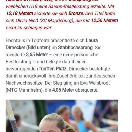
weiblichen U18 eine Saison-Bestleistung erzielte. Mit
12,18 Metern
sicherte sie sich
Bronze.
Den Titel holte
sich Olivia Nieß (SC Magdeburg), die mit
12,56 Metern
nicht zu schlagen war.
Ebenfalls in Topform präsentierte sich
Laura
Dirnecker (Bild unten)
im
Stabhochsprung
. Sie
meisterte
3,65 Meter
– eine neue persönliche
Bestleistung – und belegte damit einen
hervorragenden
fünften Platz
. Dirnecker bestätigte
damit eindrucksvoll ihre Zugehörigkeit zur deutschen
Nachwuchsspitze. Der Sieg ging an Eva Weisbrodt
(MTG Mannheim), die
4,05 Meter
überquerte.