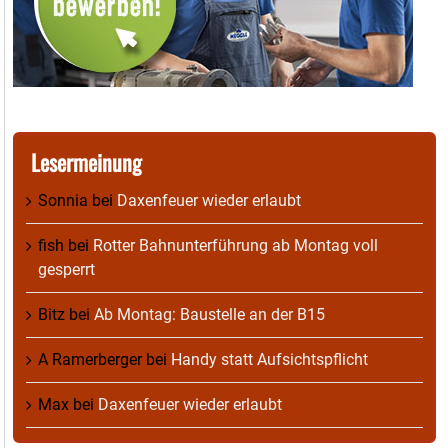
Lesermeinung
Sonnia
bei
Daxenfeuer wieder erlaubt
fish
bei
Rotter Bahnunterführung ab Montag voll
gesperrt
Bitz
bei
Ab Montag: Baustelle an der B15
A Ramerberger
bei
Handy statt Aufsichtspflicht
Max
bei
Daxenfeuer wieder erlaubt